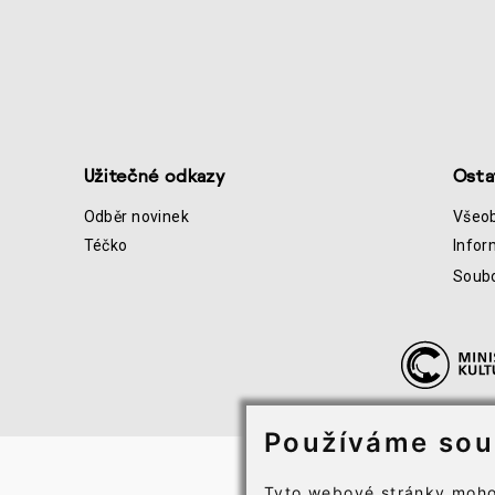
Užitečné odkazy
Osta
Odběr novinek
Všeo
Téčko
Infor
Soubo
Používáme sou
Tyto webové stránky moho