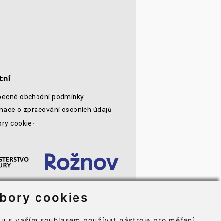
tní
becné obchodní podmínky
mace o zpracování osobních údajů
ry cookie⸱
bory cookies
u s vaším souhlasem používat nástroje pro měření