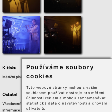
Používáme soubory
K tisku
Užitečné odkazy
cookies
Měsíční plakát akcí
Odběr novinek
Téčko
Tyto webové stránky mohou s vaším
souhlasem používat nástroje pro měření
Ostatní
účinnosti reklam a mohou zaznamenávat
statistická data o návštěvnosti a chování
Všeobecné obchodní podmínky
uživatelů.
Informace o zpracování osobních údajů