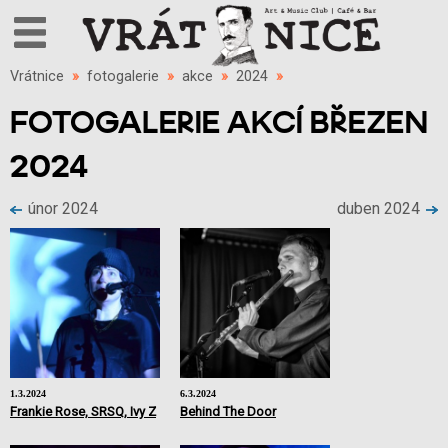
Vrátnice
»
fotogalerie
»
akce
»
2024
»
FOTOGALERIE AKCÍ BŘEZEN
2024
únor 2024
duben 2024
1.3.2024
6.3.2024
Frankie Rose, SRSQ, Ivy Z
Behind The Door