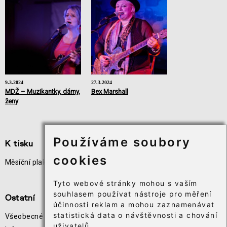
9.3.2024
27.3.2024
MDŽ – Muzikantky, dámy,
Bex Marshall
ženy
Používáme soubory
K tisku
Užitečné odkazy
cookies
Měsíční plakát akcí
Odběr novinek
Téčko
Tyto webové stránky mohou s vaším
souhlasem používat nástroje pro měření
Ostatní
účinnosti reklam a mohou zaznamenávat
statistická data o návštěvnosti a chování
Všeobecné obchodní podmínky
uživatelů.