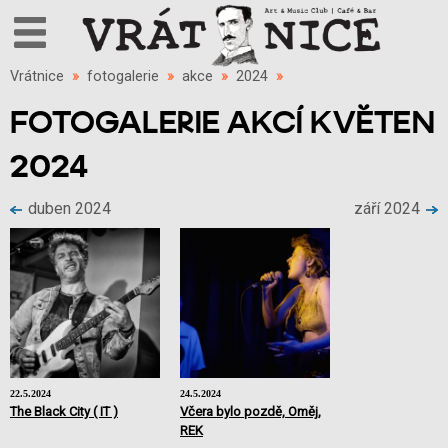
Vrátnice
»
fotogalerie
»
akce
»
2024
»
FOTOGALERIE AKCÍ KVĚTEN
2024
duben 2024
září 2024
22.5.2024
24.5.2024
The Black City ( IT )
Včera bylo pozdě, Oměj,
REK