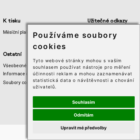
K tisku
Užitečné odkazy
Měsíční plakát akcí
Odběr novinek
Používáme soubory
Téčko
cookies
Ostatní
Tyto webové stránky mohou s vaším
Všeobecné obchodní podmínky
souhlasem používat nástroje pro měření
účinnosti reklam a mohou zaznamenávat
Informace o zpracování osobních údajů
statistická data o návštěvnosti a chování
Soubory cookie⸱
uživatelů.
Souhlasím
Odmítám
Upravit mé předvolby