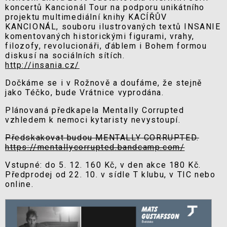
koncertů Kancionál Tour na podporu unikátního
projektu multimediální knihy KACÍŘŮV
KANCIONÁL, souboru ilustrovaných textů INSANIE
komentovaných historickými figurami, vrahy,
filozofy, revolucionáři, ďáblem i Bohem formou
diskusí na sociálních sítích.
http://insania.cz/
Dočkáme se i v Rožnově a doufáme, že stejně
jako Téčko, bude Vrátnice vyprodána.
Plánovaná předkapela Mentally Corrupted
vzhledem k nemoci kytaristy nevystoupí.
Předskakovat budou MENTALLY CORRUPTED.
https://mentallycorrupted.bandcamp.com/
Vstupné: do 5. 12. 160 Kč, v den akce 180 Kč.
Předprodej od 22. 10. v sídle T klubu, v TIC nebo
online.