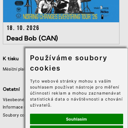
18. 10. 2026
Dead Bob (CAN)
Používáme soubory
K tisku
Užitečné odkazy
cookies
Měsíční plakát akcí
Odběr novinek
Téčko
Tyto webové stránky mohou s vaším
souhlasem používat nástroje pro měření
Ostatní
účinnosti reklam a mohou zaznamenávat
statistická data o návštěvnosti a chování
Všeobecné obchodní podmínky
uživatelů.
Informace o zpracování osobních údajů
Soubory cookie⸱
Souhlasím