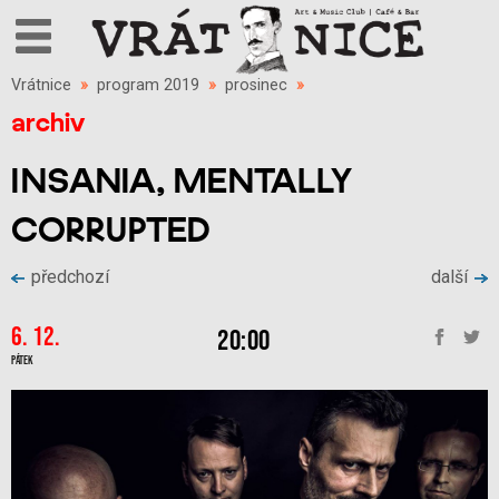
Vrátnice
»
program 2019
»
prosinec
»
archiv
INSANIA, MENTALLY
CORRUPTED
předchozí
další
6. 12.
20:00
Pátek