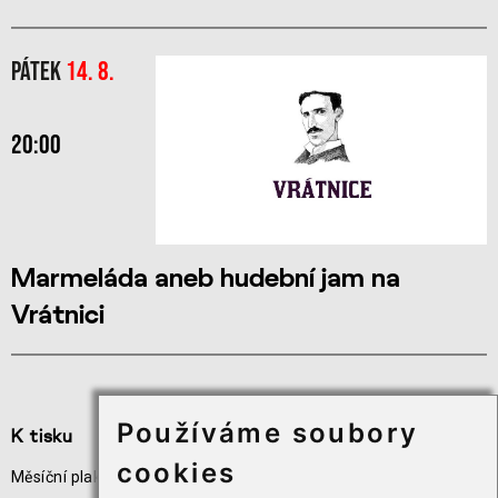
Pátek
14. 8.
20:00
Marmeláda aneb hudební jam na
Vrátnici
Používáme soubory
K tisku
Užitečné odkazy
cookies
Měsíční plakát akcí
Odběr novinek