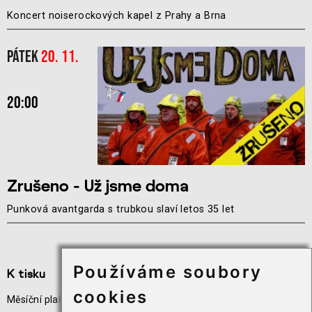
Koncert noiserockových kapel z Prahy a Brna
Pátek
20. 11.
20:00
Zrušeno - Už jsme doma
Punková avantgarda s trubkou slaví letos 35 let
Používáme soubory
K tisku
Užitečné odkazy
cookies
Měsíční plakát akcí
Odběr novinek