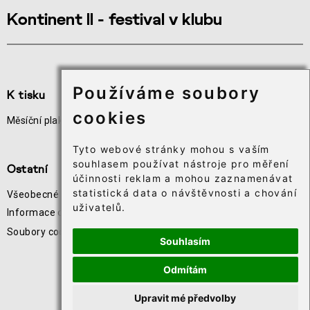
Kontinent II - festival v klubu
Používáme soubory
K tisku
Užitečné odkazy
cookies
Měsíční plakát akcí
Odběr novinek
Téčko
Tyto webové stránky mohou s vaším
souhlasem používat nástroje pro měření
Ostatní
účinnosti reklam a mohou zaznamenávat
statistická data o návštěvnosti a chování
Všeobecné obchodní podmínky
uživatelů.
Informace o zpracování osobních údajů
Soubory cookie⸱
Souhlasím
Odmítám
Upravit mé předvolby