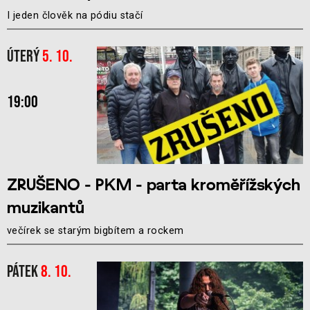
I jeden člověk na pódiu stačí
Úterý
5. 10.
19:00
ZRUŠENO - PKM - parta kroměřížských
muzikantů
večírek se starým bigbítem a rockem
Pátek
8. 10.