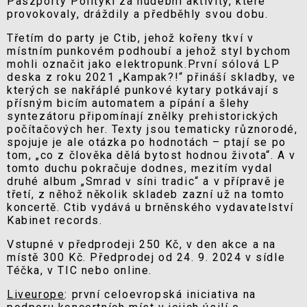
Paszporty Polityki za hudební aktivity, které
provokovaly, dráždily a předběhly svou dobu.
Třetím do party je Ctib, jehož kořeny tkví v
místním punkovém podhoubí a jehož styl bychom
mohli označit jako elektropunk.První sólová LP
deska z roku 2021 „Kampak?!“ přináší skladby, ve
kterých se nakřáplé punkové kytary potkávají s
přísným bicím automatem a pípání a šlehy
syntezátoru připomínají znělky prehistorických
počítačových her. Texty jsou tematicky různorodé,
spojuje je ale otázka po hodnotách – ptají se po
tom, „co z člověka dělá bytost hodnou života“. A v
tomto duchu pokračuje dodnes, mezitím vydal
druhé album „Smrad v síni tradic“ a v přípravě je
třetí, z něhož několik skladeb zazní už na tomto
koncertě. Ctib vydává u brněnského vydavatelství
Kabinet records.
Vstupné v předprodeji 250 Kč, v den akce a na
místě 300 Kč. Předprodej od 24. 9. 2024 v sídle
Téčka, v TIC nebo online.
Liveurope
: první celoevropská iniciativa na