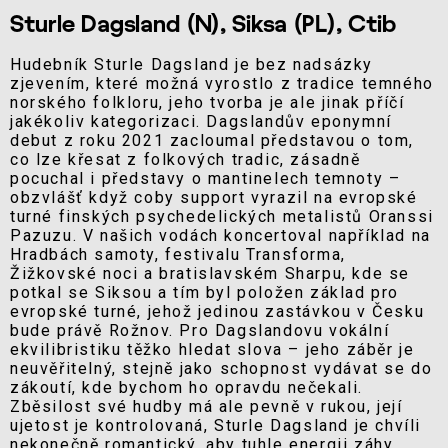
Sturle Dagsland (N), Siksa (PL), Ctib
Hudebník Sturle Dagsland je bez nadsázky
zjevením, které možná vyrostlo z tradice temného
norského folkloru, jeho tvorba je ale jinak příčí
jakékoliv kategorizaci. Dagslandův eponymní
debut z roku 2021 zacloumal představou o tom,
co lze křesat z folkových tradic, zásadně
pocuchal i představy o mantinelech temnoty –
obzvlášť když coby support vyrazil na evropské
turné finských psychedelických metalistů Oranssi
Pazuzu. V našich vodách koncertoval například na
Hradbách samoty, festivalu Transforma,
Žižkovské noci a bratislavském Sharpu, kde se
potkal se Siksou a tím byl položen základ pro
evropské turné, jehož jedinou zastávkou v Česku
bude právě Rožnov. Pro Dagslandovu vokální
ekvilibristiku těžko hledat slova – jeho záběr je
neuvěřitelný, stejně jako schopnost vydávat se do
zákoutí, kde bychom ho opravdu nečekali.
Zběsilost své hudby má ale pevně v rukou, její
ujetost je kontrolovaná, Sturle Dagsland je chvíli
nekonečně romantický, aby tuhle energii záhy