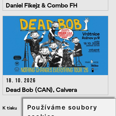
Daniel Fikejz & Combo FH
18. 10. 2026
Dead Bob (CAN), Calvera
Používáme soubory
K tisku
Užitečné odkazy