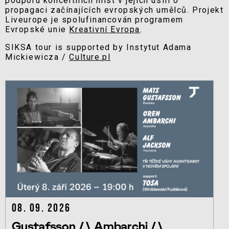
podporu koncertních míst v jejich úsilí o
propagaci začínajících evropských umělců.
Projekt
Liveurope je spolufinancován programem
Evropské unie
Kreativní Evropa
.
SIKSA tour is supported by Instytut Adama
Mickiewicza /
Culture.pl
08. 09. 2026
Gustafsson /\ Ambarchi /\