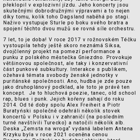
překlopil v explozivní jízdu. Jeho koncerty jsou
skutečnými dobrodružnými výpravami a to nejen
díky tomu, kolik toho Dagsland naběhá po stagi.
Naživo vystupuje Sturle po boku svého bratra a
spojení těchto dvou mužů se rovná síle orchestru.
7 let, to je doba! V roce 2017 v rožnovském Téčku
vystoupila tehdy ještě skoro neznámá Siksa,
dvojčlenný projekt na pomezí performance a
punku z polského městečka Gniezdno. Provokuje
většinovou společnost, ale taky i konzervativní
část punkové subkultury. Interakce s publikem,
ožehavá témata svobody ženské jednotky v
puritánské společnosti. Ano, hudba je zde pouze
jako druhoplánový podklad, ale toto je právě ten
koncept. Je to hluchová poezie, tanec, old school
rap, blues i punk. Jejich kořeny sahají do roku
2014. Od té doby spolu Alex Freiheit a Piotr
Buratyński společně odehráli několik stovek
koncertů v Polsku i v zahraničí (na posledním
turné navštívili Turecko) a natočili několik alb.
Deska „Zemsta na wroga“ vydaná labelem Antena
Krzyku byla v roce 2021 oceněna cenou