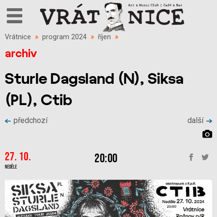
Vrátnice
»
program 2024
»
říjen
»
archiv
Sturle Dagsland (N), Siksa
(PL), Ctib
předchozí
další
27. 10.
20:00
Neděle