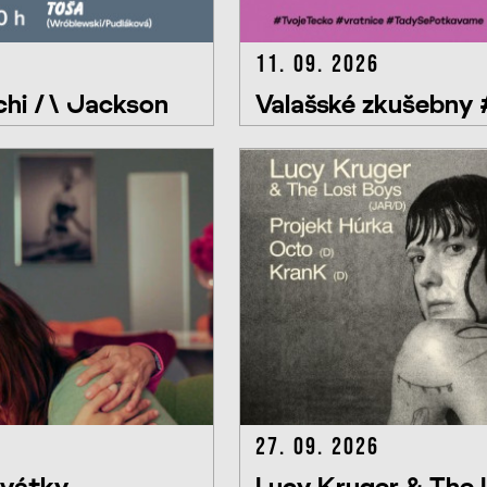
11. 09. 2026
hi /\ Jackson
Valašské zkušebny
27. 09. 2026
svátky
Lucy Kruger & The L