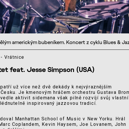
vělým americkým bubeníkem. Koncert z cyklu Blues & Ja
- Vrátnice
tet feat. Jesse Simpson (USA)
patří už více než dvě dekády k nejvýraznějším
 Česku. Je kmenovým hráčem orchestru Gustava Bro
edle aktivit sidemana však pilně rozvíjí svůj vlastní
édnutelně inspirovaný jazzovou tradicí.
oval Manhattan School of Music v New Yorku. Hrál
 Marc Coplandem, Kevin Haysem, Joe Lovanem, John