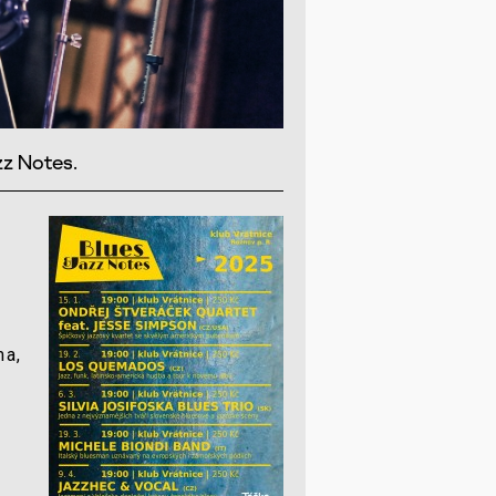
zz Notes.
ma,