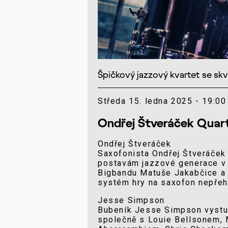
Špičkový jazzový kvartet se sk
Středa 15. ledna 2025 - 19:00 
Ondřej Štveráček Quar
Ondřej Štveráček
Saxofonista Ondřej Štveráček 
postavám jazzové generace v
Bigbandu Matuše Jakabčice a v
systém hry na saxofon nepřehl
Jesse Simpson
Bubeník Jesse Simpson vystud
společně s Louie Bellsonem,