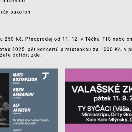
a dalšími.
prán saxofon
e
 250 Kč. Předprodej od 11. 12. v Téčku, TIC nebo on
tes 2025: pět koncertů s místenkou za 1000 Kč, v pr
žete pořídit
zde
.