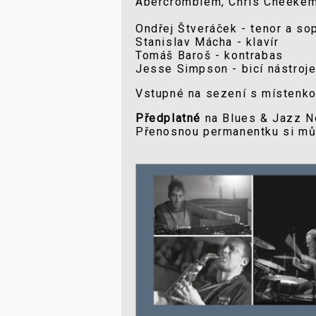
Abercrombiem, Chris Cheekem 
Ondřej Štveráček - tenor a so
Stanislav Mácha - klavír
Tomáš Baroš - kontrabas
Jesse Simpson - bicí nástroj
Vstupné na sezení s místenkou
Předplatné
na Blues & Jazz No
Přenosnou permanentku si mů