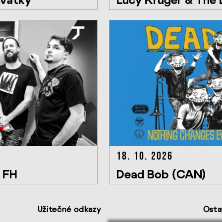
Húrka, Octo, KranK
18. 10. 2026
o FH
Dead Bob (CAN)
Užitečné odkazy
Osta