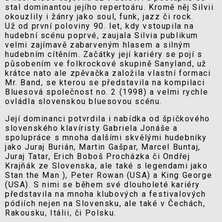
stal dominantou jejího repertoáru. Kromě něj Silvii
okouzlily i žánry jako soul, funk, jazz či rock.
Už od první poloviny 90. let, kdy vstoupila na
hudební scénu poprvé, zaujala Silvia publikum
velmi zajímavě zabarveným hlasem a silným
hudebním cítěním. Začátky její kariéry se pojí s
působením ve folkrockové skupině Sanyland, už
krátce nato ale zpěvačka založila vlastní formaci
Mr. Band, se kterou se představila na kompilaci
Bluesová společnost no. 2 (1998) a velmi rychle
ovládla slovenskou bluesovou scénu.
Její dominanci potvrdila i nabídka od špičkového
slovenského klavíristy Gabriela Jonáše a
spolupráce s mnoha dalšími skvělými hudebníky
jako Juraj Burián, Martin Gašpar, Marcel Buntaj,
Juraj Tatar, Erich Boboš Procházka či Ondřej
Krajňák ze Slovenska, ale také s legendami jako
Stan the Man ), Peter Rowan (USA) a King George
(USA). S nimi se během své dlouholeté kariéry
představila na mnoha klubových a festivalových
pódiích nejen na Slovensku, ale také v Čechách,
Rakousku, Itálii, či Polsku.