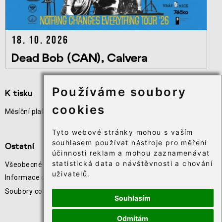
18. 10. 2026
Dead Bob (CAN), Calvera
Používáme soubory
K tisku
Užitečné odkazy
cookies
Měsíční plakát akcí
Odběr novinek
Téčko
Tyto webové stránky mohou s vaším
souhlasem používat nástroje pro měření
Ostatní
účinnosti reklam a mohou zaznamenávat
statistická data o návštěvnosti a chování
Všeobecné obchodní podmínky
uživatelů.
Informace o zpracování osobních údajů
Soubory cookie⸱
Souhlasím
Odmítám