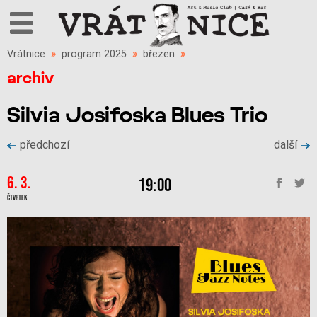
Vrátnice
»
program 2025
»
březen
»
archiv
Silvia Josifoska Blues Trio
předchozí
další
6. 3.
19:00
Čtvrtek