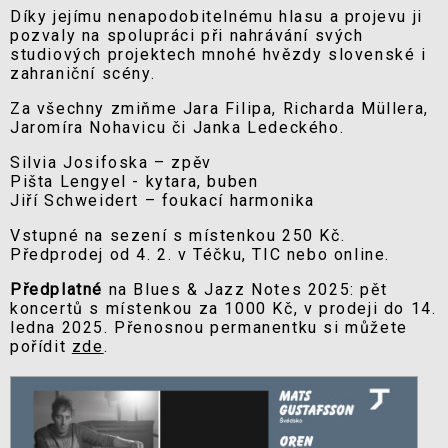
Díky jejímu nenapodobitelnému hlasu a projevu ji
pozvaly na spolupráci při nahrávání svých
studiových projektech mnohé hvězdy slovenské i
zahraniční scény.
Za všechny zmiňme Jara Filipa, Richarda Müllera,
Jaromíra Nohavicu či Janka Ledeckého.
Silvia Josifoska – zpěv
Pišta Lengyel - kytara, buben
Jiří Schweidert – foukací harmonika
Vstupné na sezení s místenkou 250 Kč.
Předprodej od 4. 2. v Téčku, TIC nebo online.
Předplatné
na Blues & Jazz Notes 2025: pět
koncertů s místenkou za 1000 Kč, v prodeji do 14.
ledna 2025. Přenosnou permanentku si můžete
pořídit
zde
.