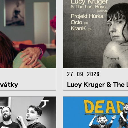
27. 09. 2026
svátky
Lucy Kruger & The L
Húrka, Octo, KranK