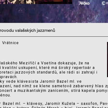
provodu valašských jazzmenů
- Vrátnice
alašského Meziříčí a Vsetína dokazuje, že na
 kvalitní uskupení, které má široký repertoár a
pretaci jazzových standardů, ale rádi si zahrají i
úpravách.
cky vede klávesista Jaromír Bazel ml. ve
sazení, nad nímž se klene sametově zabarvený hlas z
koncert a muzikantským zanícením, stírá kapela pomy
cénou.
r Bazel ml. – klávesy, Jaromír Kužela – saxofon, Pav