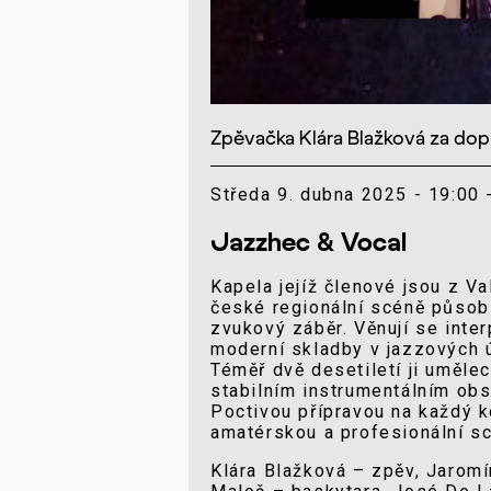
Zpěvačka Klára Blažková za do
Středa 9. dubna 2025 - 19:00 
Jazzhec & Vocal
Kapela jejíž členové jsou z V
české regionální scéně působí
zvukový záběr. Věnují se inter
moderní skladby v jazzových 
Téměř dvě desetiletí ji uměle
stabilním instrumentálním ob
Poctivou přípravou na každý 
amatérskou a profesionální s
Klára Blažková – zpěv, Jaromí