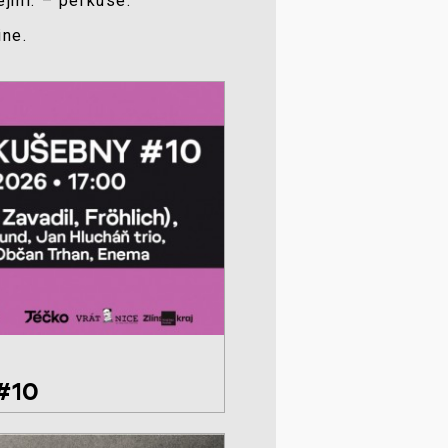
ejml. – perkuse.
ine.
 #10