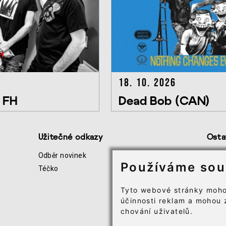
18. 10. 2026
o FH
Dead Bob (CAN)
Užitečné odkazy
Osta
Odběr novinek
Všeo
Používáme sou
Téčko
Infor
Soubo
Tyto webové stránky moho
účinnosti reklam a mohou 
chování uživatelů.