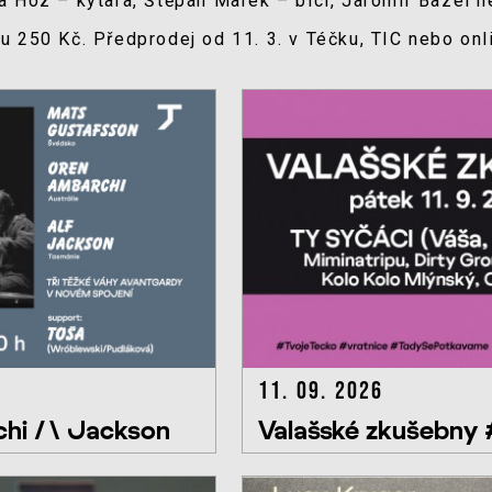
 Hoz – kytara, Štěpán Marek – bicí, Jaromír Bazel n
 250 Kč. Předprodej od 11. 3. v Téčku, TIC nebo onl
11. 09. 2026
hi /\ Jackson
Valašské zkušebny