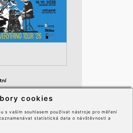
tní
becné obchodní podmínky
bory cookies
mace o zpracování osobních údajů
ry cookie⸱
u s vaším souhlasem používat nástroje pro měření
zaznamenávat statistická data o návštěvnosti a