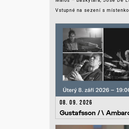
Maloš – baskytara, José De La
Vstupné na sezení s místenkou
08. 09. 2026
Gustafsson /\ Ambarc