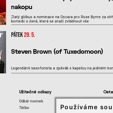
nakopu
Zlatý glóbus a nominace na Oscara pro Rose Byrne za strh
komedii o ženě, která se snaží zvládnout vše
Pátek
29. 5.
Steven Brown (of Tuxedomoon)
Legendární saxofonista a zpěvák s kapelou na jediném ko
Užitečné odkazy
Osta
Odběr novinek
Všeo
Používáme sou
Téčko
Infor