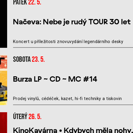
Pátek
22. 5.
Načeva: Nebe je rudý TOUR 30 let
Koncert u příležitosti znovuvydání legendárního desky
Sobota
23. 5.
Burza LP ~ CD ~ MC #14
Prodej vinylů, cédéček, kazet, hi-fi techniky a tiskovin
Úterý
26. 5.
KinoKavárna • Kdybych měla nohy, 