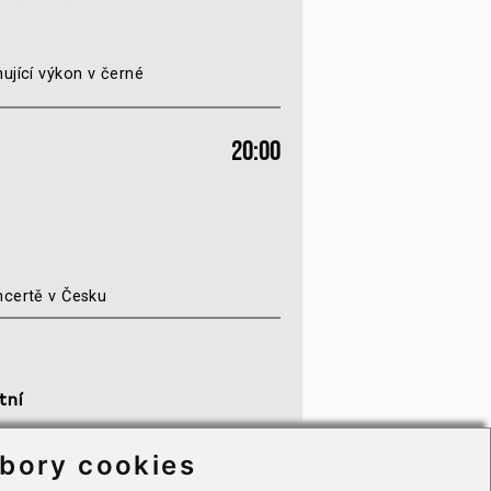
ující výkon v černé
20:00
ncertě v Česku
tní
becné obchodní podmínky
bory cookies
mace o zpracování osobních údajů