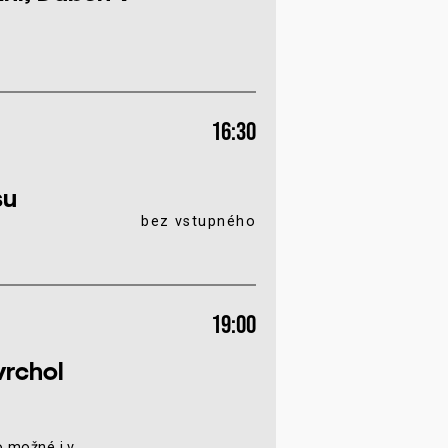
16:30
su
bez vstupného
19:00
vrchol
o možné i v