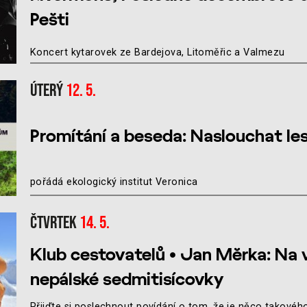
Pešti
Koncert kytarovek ze Bardejova, Litoměřic a Valmezu
Úterý
12. 5.
Promítání a beseda: Naslouchat le
pořádá ekologický institut Veronica
Čtvrtek
14. 5.
Klub cestovatelů • Jan Měrka: Na 
nepálské sedmitisícovky
Přijďte si poslechnout povídání o tom, že je něco takovéh