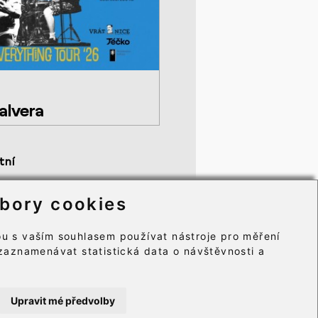
alvera
tní
becné obchodní podmínky
bory cookies
mace o zpracování osobních údajů
ry cookie⸱
u s vaším souhlasem používat nástroje pro měření
zaznamenávat statistická data o návštěvnosti a
Upravit mé předvolby