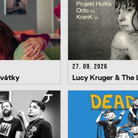
27. 09. 2026
svátky
Lucy Kruger & The L
Húrka, Octo, KranK