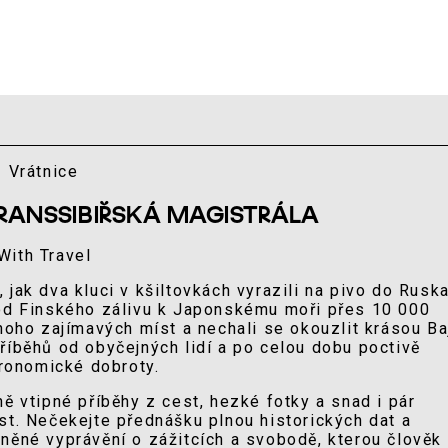
- Vrátnice
TRANSSIBIŘSKÁ MAGISTRÁLA
With Travel
jak dva kluci v kšiltovkách vyrazili na pivo do Ruska
 od Finského zálivu k Japonskému moři přes 10 000
noho zajímavých míst a nechali se okouzlit krásou Ba
říběhů od obyčejných lidí a po celou dobu poctivě
tronomické dobroty.
ě vtipné příběhy z cest, hezké fotky a snad i pár
st. Nečekejte přednášku plnou historických dat a
něné vyprávění o zážitcích a svobodě, kterou člověk 