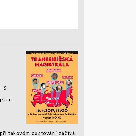
. S
jkalu.
při takovém cestování zažívá.