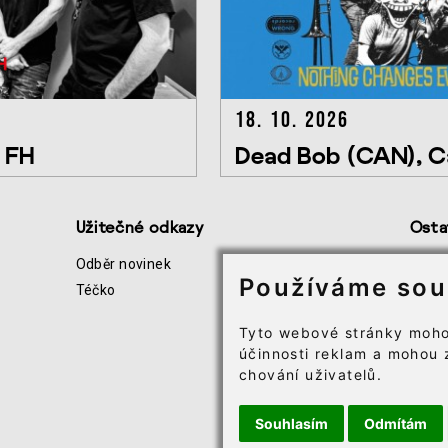
18. 10. 2026
o FH
Dead Bob (CAN), C
Užitečné odkazy
Osta
Odběr novinek
Všeo
Používáme sou
Téčko
Infor
Soubo
Tyto webové stránky moho
účinnosti reklam a mohou 
chování uživatelů.
Souhlasím
Odmítám