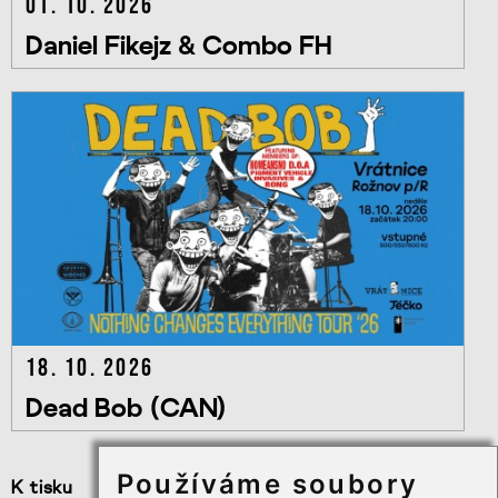
01. 10. 2026
Daniel Fikejz & Combo FH
18. 10. 2026
Dead Bob (CAN)
Používáme soubory
K tisku
Užitečné odkazy