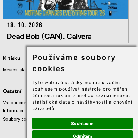
18. 10. 2026
Dead Bob (CAN), Calvera
Používáme soubory
K tisku
Užitečné odkazy
cookies
Měsíční plakát akcí
Odběr novinek
Téčko
Tyto webové stránky mohou s vaším
souhlasem používat nástroje pro měření
Ostatní
účinnosti reklam a mohou zaznamenávat
statistická data o návštěvnosti a chování
Všeobecné obchodní podmínky
uživatelů.
Informace o zpracování osobních údajů
Soubory cookie⸱
Souhlasím
Odmítám