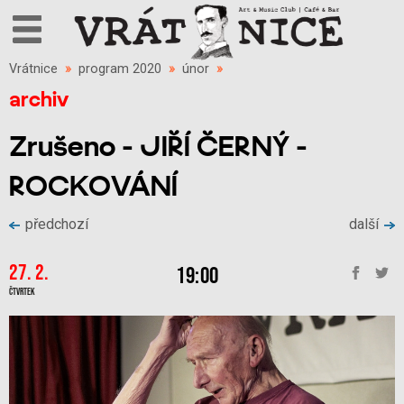
Vrátnice
»
program 2020
»
únor
»
archiv
Zrušeno - JIŘÍ ČERNÝ -
ROCKOVÁNÍ
předchozí
další
27. 2.
19:00
Čtvrtek