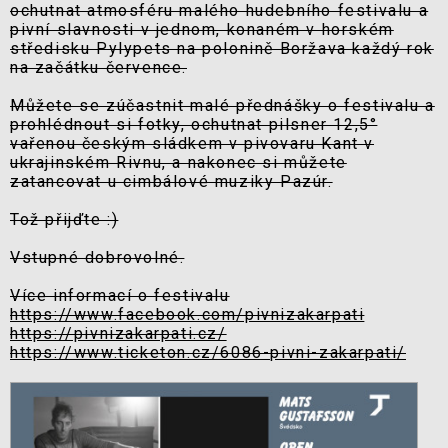
ochutnat atmosféru malého hudebního festivalu a
pivní slavnosti v jednom, konaném v horském
středisku Pylypets na polonině Boržava každý rok
na začátku července.
Můžete se zúčastnit malé přednášky o festivalu a
prohlédnout si fotky, ochutnat pilsner 12,5°
vařenou českým sládkem v pivovaru Kant v
ukrajinském Rivnu, a nakonec si můžete
zatancovat u cimbálové muziky Pazúr.
Tož přijďte :)
Vstupné dobrovolné.
Více informací o festivalu
https://www.facebook.com/pivnizakarpati
https://pivnizakarpati.cz/
https://www.ticketon.cz/6086-pivni-zakarpati/