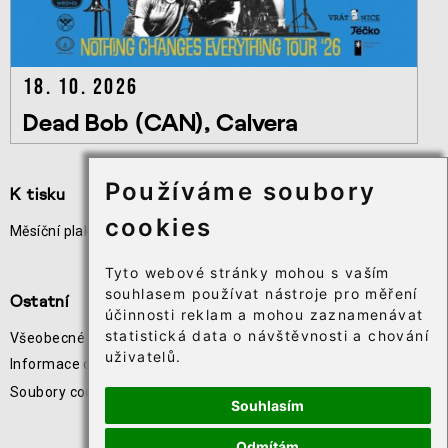
18. 10. 2026
Dead Bob (CAN), Calvera
Používáme soubory
K tisku
Užitečné odkazy
cookies
Měsíční plakát akcí
Odběr novinek
Téčko
Tyto webové stránky mohou s vaším
souhlasem používat nástroje pro měření
Ostatní
účinnosti reklam a mohou zaznamenávat
statistická data o návštěvnosti a chování
Všeobecné obchodní podmínky
uživatelů.
Informace o zpracování osobních údajů
Soubory cookie⸱
Souhlasím
Odmítám