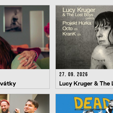
27. 09. 2026
svátky
Lucy Kruger & The L
Húrka, Octo, KranK