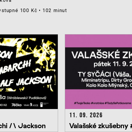
íková
 vstupné 100 Kč • 102 minut
11. 09. 2026
hi /\ Jackson
Valašské zkušebny