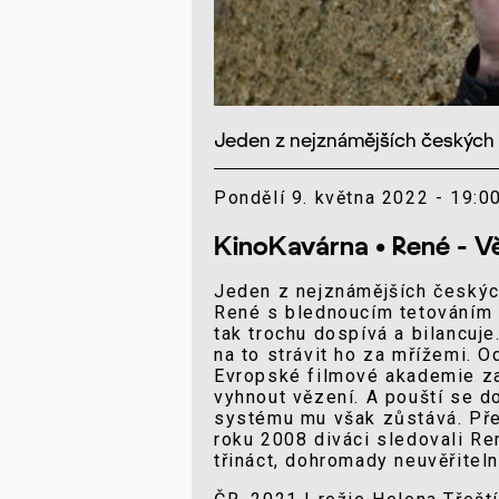
Jeden z nejznámějších českých kr
Pondělí 9. května 2022 - 19:00
KinoKavárna • René - 
Jeden z nejznámějších českých
René s blednoucím tetováním 
tak trochu dospívá a bilancuje.
na to strávit ho za mřížemi. 
Evropské filmové akademie za
vyhnout vězení. A pouští se do
systému mu však zůstává. Pře
roku 2008 diváci sledovali Re
třináct, dohromady neuvěřitelný