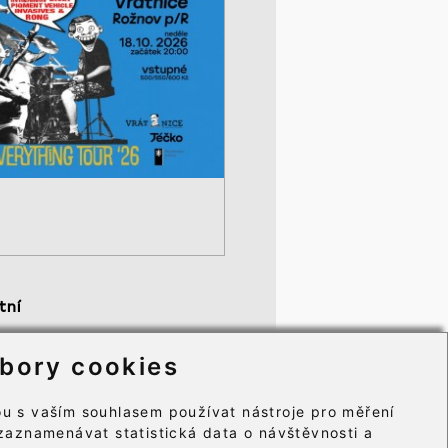
tní
becné obchodní podmínky
bory cookies
mace o zpracování osobních údajů
ry cookie⸱
u s vaším souhlasem používat nástroje pro měření
zaznamenávat statistická data o návštěvnosti a