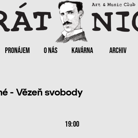
PRONÁJEM
O NÁS
KAVÁRNA
ARCHIV
»
né - Vězeň svobody
19:00