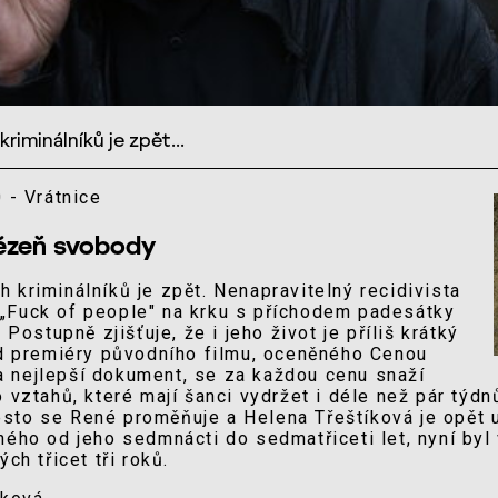
iminálníků je zpět...
 - Vrátnice
Vězeň svobody
 kriminálníků je zpět. Nenapravitelný recidivista
„Fuck of people" na krku s příchodem padesátky
 Postupně zjišťuje, že i jeho život je příliš krátký
Od premiéry původního filmu, oceněného Cenou
 nejlepší dokument, se za každou cenu snaží
 vztahů, které mají šanci vydržet i déle než pár týdn
sto se René proměňuje a Helena Třeštíková je opět 
ného od jeho sedmnácti do sedmatřiceti let, nyní byl
ch třicet tři roků.