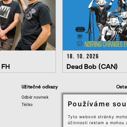
18. 10. 2026
o FH
Dead Bob (CAN)
Užitečné odkazy
Osta
Odběr novinek
Všeo
Používáme sou
Téčko
Infor
Soubo
Tyto webové stránky moho
účinnosti reklam a mohou 