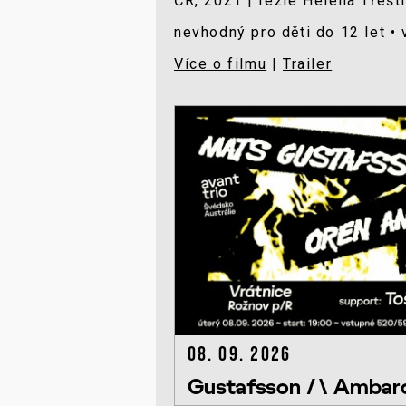
ČR, 2021 | režie Helena Třešt
nevhodný pro děti do 12 let •
Více o filmu
|
Trailer
08. 09. 2026
Gustafsson /\ Ambarc