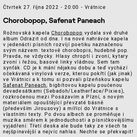
Čtvrtek 27. října 2022 - 20:00 - Vrátnice
Chorobopop, Safenat Paneach
Rožnovská kapela
Chorobopop
vydala své druhé
album Odrazit od dna. I na nové nahrávce kapela
v jedenácti písních rozvíjí poetiku naznačenou
svým názvem: textově chorobopis, hudebně pop.
Pravda, ne vždycky. Hlasy chroptí i zvoní, kytary
zvoní i řežou, basové linky vládnou. Sem tam
synťák. CD je k mání nějakou dobu a teď vychází
očekávaná vinylová verze, kterou pokřtí (jak jinak)
ve Vrátnici a k tomu si pozvali plzeňskou kapelu
Safenat Paneach
, bigbítovou kapelu poučenou
devadesátkami (Sebadoh/Leatherface/Pixies),
rozkročenou mezi Posázavím a Plzní, s novým
materiálem opouštějící převzaté básně
(především Jirousovy) a mířící do Vrátnice s
vlastními texty. Po dvou albech se proměňuje i
muzika směrem k jednoduchosti a písničkovějšímu
vyjádření. Třetí deska ale bude taky ze všech ta
nejšpinavější a nejvíc nahlas. Nechte se překvapit!