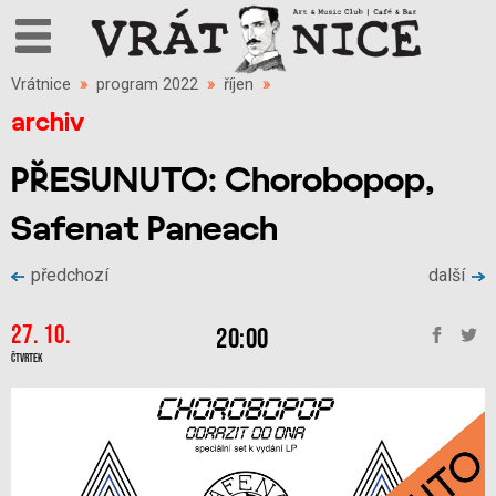
Vrátnice
»
program 2022
»
říjen
»
archiv
PŘESUNUTO: Chorobopop,
Safenat Paneach
předchozí
další
27. 10.
20:00
Čtvrtek