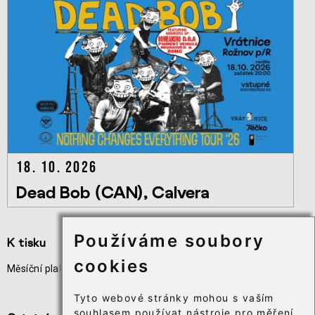
18. 10. 2026
Dead Bob (CAN), Calvera
Používáme soubory
K tisku
Užitečné odkazy
cookies
Měsíční plakát akcí
Odběr novinek
Téčko
Tyto webové stránky mohou s vaším
souhlasem používat nástroje pro měření