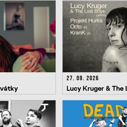
27. 09. 2026
svátky
Lucy Kruger & The L
Húrka, Octo, KranK