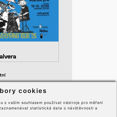
alvera
tní
becné obchodní podmínky
bory cookies
mace o zpracování osobních údajů
ry cookie⸱
u s vaším souhlasem používat nástroje pro měření
zaznamenávat statistická data o návštěvnosti a