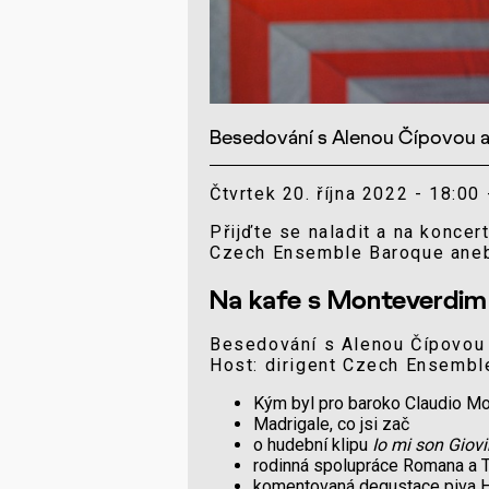
Besedování s Alenou Čípovou 
Čtvrtek 20. října 2022 - 18:00 
Přijďte se naladit a na koncer
Czech Ensemble Baroque an
Na kafe s Monteverdim
Besedování s Alenou Čípovou
Host: dirigent Czech Ensemb
Kým byl pro baroko Claudio Mo
Madrigale, co jsi zač
o hudební klipu
Io mi son Giov
rodinná spolupráce Romana a 
komentovaná degustace piva H