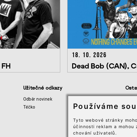
18. 10. 2026
o FH
Dead Bob (CAN), C
Užitečné odkazy
Osta
Odběr novinek
Všeo
Používáme sou
Téčko
Infor
Soubo
Tyto webové stránky moho
účinnosti reklam a mohou 
chování uživatelů.