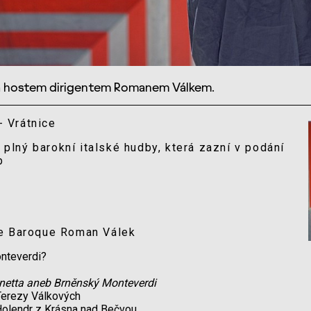
a hostem dirigentem Romanem Válkem.
- Vrátnice
t plný barokní italské hudby, která zazní v podání
eb
le Baroque Roman Válek
nteverdi?
inetta aneb Brněnský Monteverdi
Terezy Válkových
olendr z Krásna nad Bečvou