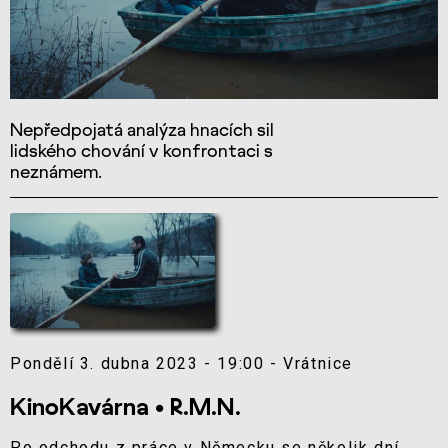
Nepředpojatá analýza hnacích sil
lidského chování v konfrontaci s
neznámem.
Pondělí 3. dubna 2023 - 19:00 - Vrátnice
KinoKavárna • R.M.N.
Po odchodu z práce v Německu se několik dní