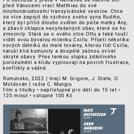
před Vánocemi vrací Matthias do své
mnohonárodnostní transylvánské vesnice. Chce
se více zapojit do výchovy svého syna Rudiho,
který byl příliš dlouho svěřen do péče matky Any,
a zbavit chlapce nevyřešených obav, které se ho
zmocnily. Stará se o svého otce Ottu a také touží
vidět svou bývalou milenku Csillu. Přijetí několika
nových dělníků do malé továrny, kterou řídí Csilla,
naruší klid komunity a dospělé začnou svírat
skryté obavy. Přes tenkou slupku zdánlivého
porozumění a klidu vyplouvají na povrch frustrace,
konflikty a vášně.
Rumunsko, 2022 | hrají M. Grigore, J. State, O.
Moldován | režie C. Mungiu
film s titulky • nepřístupné pro děti do 15 let •
125 minut • vstupné 100 Kč