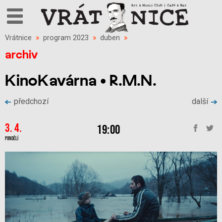
Vrátnice
»
program 2023
»
duben
»
archiv
KinoKavárna • R.M.N.
předchozí
další
3. 4.
19:00
Pondělí