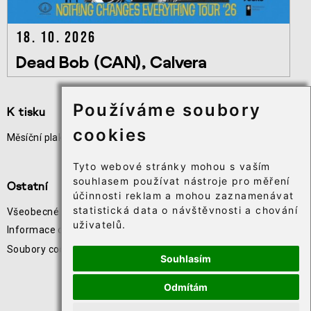
18. 10. 2026
Dead Bob (CAN), Calvera
Používáme soubory
K tisku
Užitečné odkazy
cookies
Měsíční plakát akcí
Odběr novinek
Téčko
Tyto webové stránky mohou s vaším
souhlasem používat nástroje pro měření
Ostatní
účinnosti reklam a mohou zaznamenávat
statistická data o návštěvnosti a chování
Všeobecné obchodní podmínky
uživatelů.
Informace o zpracování osobních údajů
Soubory cookie⸱
Souhlasím
Odmítám