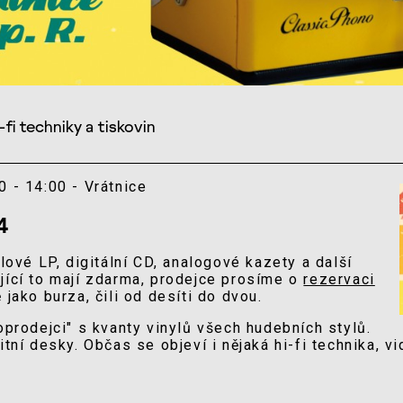
-fi techniky a tiskovin
0 - 14:00 - Vrátnice
4
ylové LP, digitální CD, analogové kazety a další
jící to mají zdarma, prodejce prosíme o
rezervaci
 jako burza, čili od desíti do dvou.
oprodejci" s kvanty vinylů všech hudebních stylů.
itní desky. Občas se objeví i nějaká hi-fi technika, 