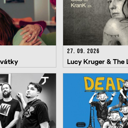
27. 09. 2026
svátky
Lucy Kruger & The L
Húrka, Octo, KranK